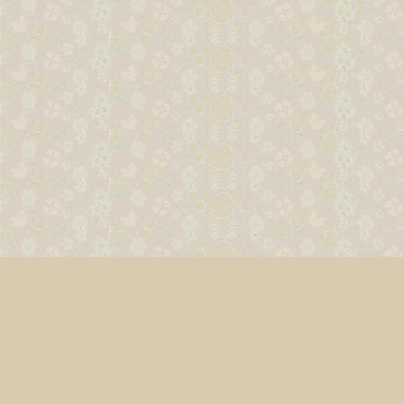
Relevante Schlagwörter
Emstal - Sand: Gänsel
Thermalbad, Therm
Knippschilds Hute, Knip