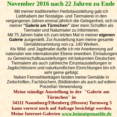
November 2016 nach 22 Jahren zu Ende
Mit meiner traditionellen Herbstausstellung gab ich
Liebhabern der Nostalgie- und Tiermalerei in den
vergangenen Jahren einmal jährlich die Gelegenheit, sich in
meiner
"Galerie am Türmchen"
über mein Schaffen als
Tiermaler und Naturmaler zu informieren.
Mit 75 Jahren habe ich zum letzten Mal in meiner
eigenen
Galerie
ausgestellt. Zur Ausstellung kam meine gesamte
Gemäldesammlung von ca. 140 Werken.
Als Wild- und Jagdmaler durfte ich mir Anerkennung auf
nationaler wie internationaler Ebene erwerben. Einladunge
zu Gemeinschaftsausstellungen mit bekannten Deutschen
Tiermalern als auch zahlreiche Einzelausstellungen in
Jagdschlössern und naturkundlichen Einrichtungen bin ich
sehr gerne gefolgt.
Neben Fernsehbeiträgen fanden meine Gemälde in
Zeitschriften, Fachbüchern, Bildbänden als auch auf edlem
Porzellan Verwendung.
Meine ständige Ausstellung in der "Galerie am
Türmchen" in
34311 Naumburg/Elbenberg (Hessen) Turmweg 5
kann vorerst noch auf Anfrage besichtigt werden.
Meine Internet-Galerien
www.heimatgemaelde.de