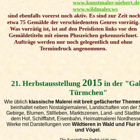
www.kunstmaler-niebert.de
www.wildmaler.ws
sind ebenfalls vorerst noch aktiv. Es sind zur Zeit noc
etwa 75 Gemälde der verschiedensten Genres vorrätig.
Was vorrätig ist, ist auf den Preislisten links vor den
Gemäldetiteln mit einem Pluszeichen
gekennzeichnet.
Aufträge werden nur noch gelegentlich und ohne
Termindruck angenommen.
2015
21. Herbstausstellung
in der "Ga
Türmchen"
Wie üblich
klassische Malerei mit breit gefächerter Themenv
beinhaltet neben Nostalgiemalerei, Landschaften von der
Gebirge, Blumen, Stillleben
, Marktszenen, Land- und Stadtle
dem Hof, Schifffahrt, Eisenbahn, Heimatmalerei Nordhess
Werke mit Darstellungen von
Wildtieren in Wald und Flur in
und Vögel.
Die Ausstellung findet statt am: