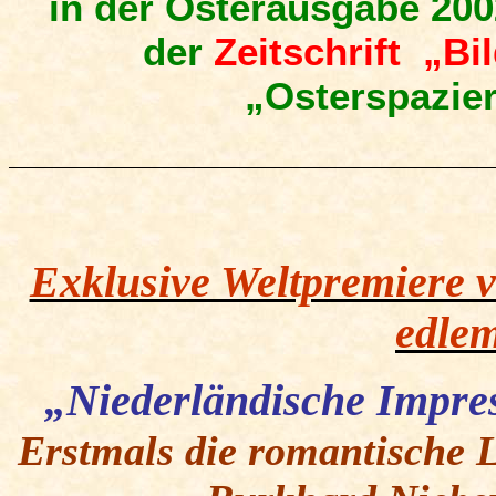
in der Osterausgabe 200
der
Zeitschrift „Bi
„Osterspazie
Exklusive Weltpremiere
edlem
„Niederländische Impres
Erstmals die romantische 