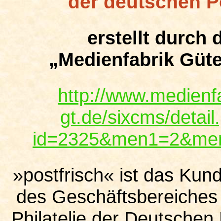
der deutschen P
erstellt durch 
„Medienfabrik Güte
http://www.medienfa
gt.de/sixcms/detail
id=2325&men1=2&me
»postfrisch« ist das Ku
des Geschäftsbereiches
Philatelie der Deutschen