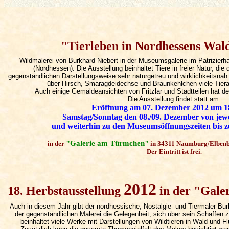
"Tierleben in Nordhessens Wal
Wildmalerei von Burkhard Niebert in der Museumsgalerie im Patrizier
(Nordhessen). Die Ausstellung beinhaltet Tiere in freier Natur, die
gegenständlichen Darstellungsweise sehr naturgetreu und wirklichkeitsna
über Hirsch, Smaragdeidechse und Braunkehlchen viele Tierar
Auch einige Gemäldeansichten von Fritzlar und Stadtteilen hat de
Die Ausstellung findet statt am:
Eröffnung am 07. Dezember 2012 um 1
Samstag/Sonntag den 08./09. Dezember von jewei
und weiterhin zu den Museumsöffnungszeiten bis 
"Galerie am Türmchen"
in der
in 34311 Naumburg/Elbenb
Der Eintritt ist frei
.
2012
18. Herbstausstellung
in der "Gale
Auch in diesem Jahr gibt der nordhessische, Nostalgie- und Tiermaler Bur
der gegenständlichen Malerei die Gelegenheit, sich über sein Schaffen z
beinhaltet viele Werke mit Darstellungen von Wildtieren in Wald und Flu