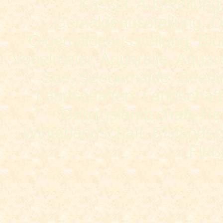
Kassel, Ausstellung
Gemäldeausstellung, Öl
Ölgemäldeausstellung, Blu
Vogelmaler, Aquarelle, Aquare
See, Seegemälde, Seelan
Landschaften, Landschaft
Gebirgslandschaft, Hei
Winterlandschaft, Eislandsch
Fluß