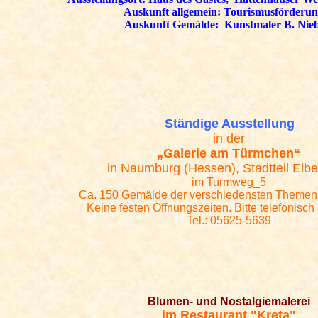
Auskunft allgemein: Tourismusförderu
Auskunft Gemälde: Kunstmaler B. Nie
Ständige Au
sst
ellung
in der
„Galerie am
Türmchen
“
in Naumburg (Hessen), Stadtteil Elb
im Turmweg_5
Ca. 150 Gemälde der verschiedensten Themen 
Keine festen Öffnungszeiten. Bitte telefonisc
Tel.: 05625-5639
Blumen- und Nostalgiemalerei
im Restaurant "Kreta"