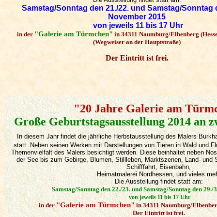
Samstag/Sonntag den 21./22. und Samstag/Sonntag d
November 2015
von jeweils 11 bis 17 Uhr
"Galerie am Türmchen"
in der
in 34311 Naumburg/Elbenberg (Hess
(Wegweiser an der Hauptstraße)
Der Eintritt ist frei
.
"20 Jahre Galerie am Türm
Große Geburtstagsausstellung 2014 an 
In diesem Jahr findet die jährliche Herbstausstellung des Malers Burkh
statt. Neben seinen Werken mit Darstellungen von Tieren in Wald und Fl
Themenvielfalt des Malers besichtigt werden. Diese beinhaltet neben Nos
der See bis zum Gebirge, Blumen, Stillleben
, Marktszenen, Land- und S
Schifffahrt, Eisenbahn,
Heimatmalerei Nordhessen, und vieles meh
Die Ausstellung findet statt am:
Samstag/Sonntag den 22./23. und Samstag/Sonntag den 29./
von jeweils 11 bis 17 Uhr
"Galerie am Türmchen"
in der
in 34311 Naumburg/Elbenber
Der Eintritt ist frei
.