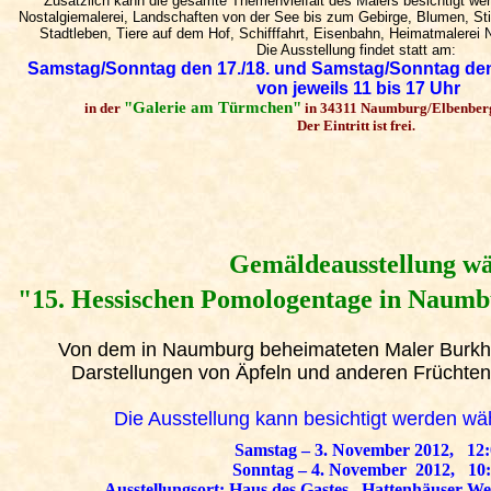
Zusätzlich kann die gesamte Themenvielfalt des Malers besichtigt wer
Nostalgiemalerei, Landschaften von der See bis zum Gebirge, Blumen, Sti
Stadtleben, Tiere auf dem Hof, Schifffahrt, Eisenbahn, Heimatmalerei 
Die Ausstellung findet statt am:
Samstag/Sonntag den 17./18. und Samstag/Sonntag den
von jeweils 11 bis 17 Uhr
"Galerie am Türmchen"
in der
in 34311 Naumburg/Elbenberg
Der Eintritt ist frei
.
Gemäldeausstellung w
"15. Hessischen Pomologentage in Naumb
Von dem in Naumburg beheimateten Maler Burkh
Darstellungen von Äpfeln und anderen Früchten 
Die Ausstellung kann besichtigt werden w
Samstag – 3. November 2012, 12:
Sonntag – 4. November 2012, 10:
Ausstellungsort: Haus des Gastes, Hattenhäuser W