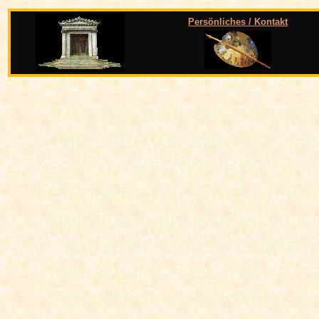
Persönliches / Kontakt
Nordhessen, Hessen, Kas
Altenritte, Großenritte, H
Züschen, Geismar, Bad Ems
Elbenberg, Altendorf, Heim
Ippinghausen, Korbach, Ku
Künstler, Kunst, Landsch
Naturmaler, Tier, Tiere, T
Jagdmalerei, Wildmaler, Por